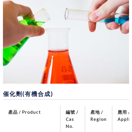
催化劑(有機合成)
產品 / Product
編號 /
產地 /
應用 /
Cas
Region
Appli
No.